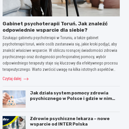
Gabinet psychoterapii Toruń. Jak znaleźć
odpowiednie wsparcie dla siebie?
Szukając gabinetu psychoterapii w Toruniu, a także gabinet
psychoterapii toruń, wiele osób zastanawia się, jakie kroki podjąć, aby
znaleźć właściwe wsparcie. W obliczu rosnącej świadomości zdrowia
psychicznego oraz dostępności profesjonalnej pomocy, wybór
odpowiedniego terapeuty staje się kluczowy dla efektywnego procesu
terapeutycznego. Warto zwrócić uwagę na kilka istotnych aspektów…
Czytaj dalej
Jak działa system pomocy zdrowia
psychicznego w Polsce i gdzie w nim
jest miejsce dla psychoterapii
Zdrowie psychiczne lekarza – nowe
wsparcie od INTER Polska