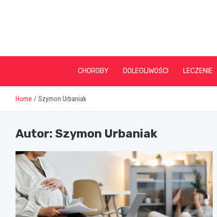
Skip
to
content
CHOROBY
DOLEGLIWOŚCI
LECZENIE
Home
Szymon Urbaniak
Autor:
Szymon Urbaniak