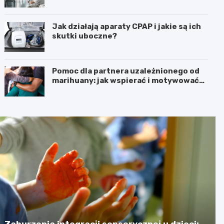
Jak działają aparaty CPAP i jakie są ich
skutki uboczne?
Pomoc dla partnera uzależnionego od
marihuany: jak wspierać i motywować
do zmiany
Zaburzenia integracji sensorycznej u dzieci: