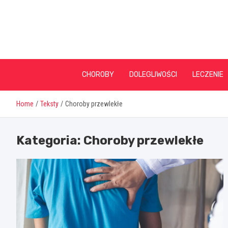
Skip
to
content
CHOROBY
DOLEGLIWOŚCI
LECZENIE
Home
Teksty
Choroby przewlekłe
Kategoria:
Choroby przewlekłe