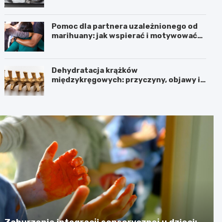
Pomoc dla partnera uzależnionego od
marihuany: jak wspierać i motywować
do zmiany
Dehydratacja krążków
międzykręgowych: przyczyny, objawy i
leczenie
Zaburzenia integracji sensorycznej u dzieci: