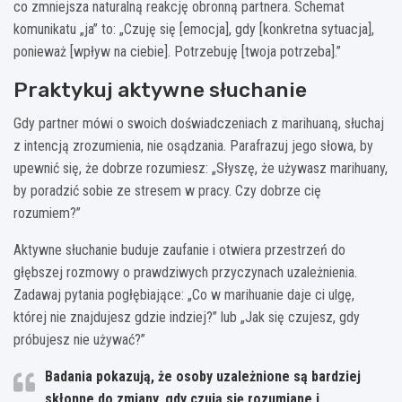
co zmniejsza naturalną reakcję obronną partnera. Schemat
komunikatu „ja” to: „Czuję się [emocja], gdy [konkretna sytuacja],
ponieważ [wpływ na ciebie]. Potrzebuję [twoja potrzeba].”
Praktykuj aktywne słuchanie
Gdy partner mówi o swoich doświadczeniach z marihuaną, słuchaj
z intencją zrozumienia, nie osądzania. Parafrazuj jego słowa, by
upewnić się, że dobrze rozumiesz: „Słyszę, że używasz marihuany,
by poradzić sobie ze stresem w pracy. Czy dobrze cię
rozumiem?”
Aktywne słuchanie buduje zaufanie i otwiera przestrzeń do
głębszej rozmowy o prawdziwych przyczynach uzależnienia.
Zadawaj pytania pogłębiające: „Co w marihuanie daje ci ulgę,
której nie znajdujesz gdzie indziej?” lub „Jak się czujesz, gdy
próbujesz nie używać?”
Badania pokazują, że osoby uzależnione są bardziej
skłonne do zmiany, gdy czują się rozumiane i