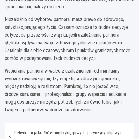
i praca nad nią należy do niego.
Niezależnie od wyborów partnera, masz prawo do zdrowego,
satysfakcjonującego życia. Czasem oznacza to trudne decyzje
dotyczące przyszłości związku, jeśli uzależnienie partnera
głęboko wpływa na twoje zdrowie psychiczne i jakość życia.
Ustalenie dla siebie czasowych ram i punktów granicznych może
pomóc w podejmowaniu tych trudnych decyzji.
Wspieranie partnera w walce z uzależnieniem od marihuany
wymaga równowagi między empatią a zdrowymi granicami,
między nadzieją a realizmem. Pamiętaj, że nie jesteś w tej
drodze sam/sama – profesjonaliści, grupy wsparcia i edukacja
mogą dostarczyć narzędzi potrzebnych zarówno tobie, jak i
twojemu partnerowi w drodze ku zdrowieniu.
Nawigacja
Dehydratacja krążków międzykręgowych: przyczyny, objawy i
wpisu