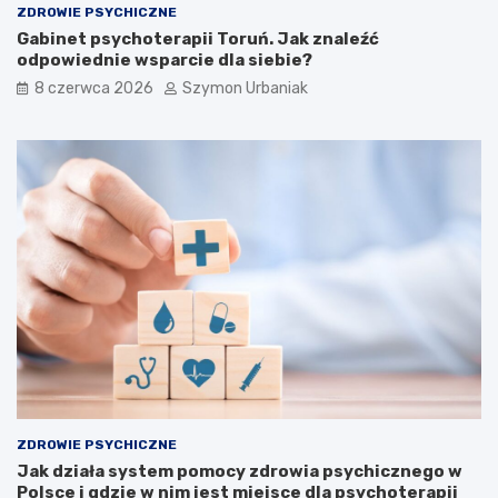
e
d
ZDROWIE PSYCHICZNE
n
z
Gabinet psychoterapii Toruń. Jak znaleźć
s
i
odpowiednie wsparcie dla siebie?
o
e
8 czerwca 2026
Szymon Urbaniak
r
c
y
i
c
–
z
c
n
o
e
m
j
u
u
s
d
i
z
s
i
z
e
w
c
i
i
e
:
d
o
z
b
i
ZDROWIE PSYCHICZNE
j
e
Jak działa system pomocy zdrowia psychicznego w
a
ć
Polsce i gdzie w nim jest miejsce dla psychoterapii
w
?