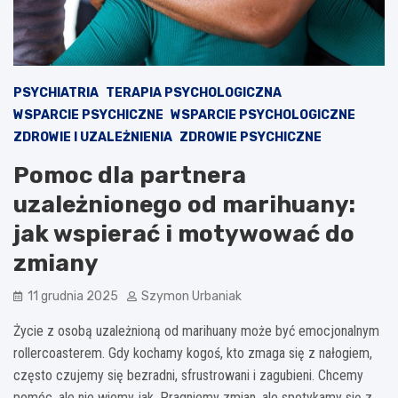
PSYCHIATRIA
TERAPIA PSYCHOLOGICZNA
WSPARCIE PSYCHICZNE
WSPARCIE PSYCHOLOGICZNE
ZDROWIE I UZALEŻNIENIA
ZDROWIE PSYCHICZNE
Pomoc dla partnera
uzależnionego od marihuany:
jak wspierać i motywować do
zmiany
11 grudnia 2025
Szymon Urbaniak
Życie z osobą uzależnioną od marihuany może być emocjonalnym
rollercoasterem. Gdy kochamy kogoś, kto zmaga się z nałogiem,
często czujemy się bezradni, sfrustrowani i zagubieni. Chcemy
pomóc, ale nie wiemy jak. Pragniemy zmian, ale spotykamy się z