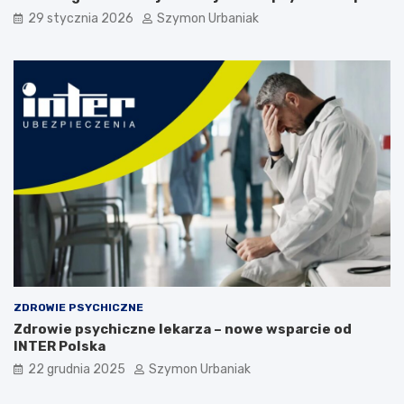
y
29 stycznia 2026
Szymon Urbaniak
,
p
r
z
y
c
z
y
n
y
i
d
i
a
g
n
o
ZDROWIE PSYCHICZNE
z
Zdrowie psychiczne lekarza – nowe wsparcie od
a
INTER Polska
22 grudnia 2025
Szymon Urbaniak