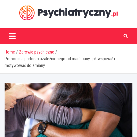
Skip
to
content
psychiatryczny.pl
Home
Zdrowie psychiczne
Pomoc dla partnera uzależnionego od marihuany: jak wspierać i
motywować do zmiany