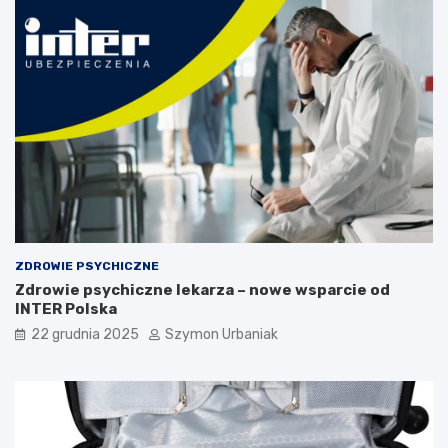
z
y
c
z
y
n
y
i
d
i
a
g
n
o
ZDROWIE PSYCHICZNE
z
Zdrowie psychiczne lekarza – nowe wsparcie od
a
INTER Polska
22 grudnia 2025
Szymon Urbaniak