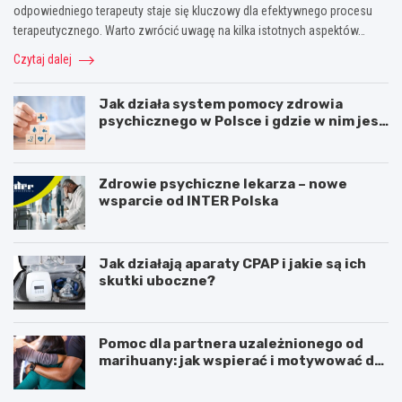
odpowiedniego terapeuty staje się kluczowy dla efektywnego procesu
terapeutycznego. Warto zwrócić uwagę na kilka istotnych aspektów…
Czytaj dalej
Jak działa system pomocy zdrowia
psychicznego w Polsce i gdzie w nim jest
miejsce dla psychoterapii
Zdrowie psychiczne lekarza – nowe
wsparcie od INTER Polska
Jak działają aparaty CPAP i jakie są ich
skutki uboczne?
Pomoc dla partnera uzależnionego od
marihuany: jak wspierać i motywować do
zmiany
Z
Z