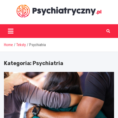
Skip
to
content
psychiatryczny.pl
Home
Teksty
Psychiatria
Kategoria:
Psychiatria