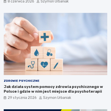
8 czerwca 2026
Szymon Urbaniak
r
c
y
i
c
–
z
c
n
o
e
m
j
u
u
s
d
i
z
s
i
z
e
w
c
i
i
e
:
d
o
z
b
i
ZDROWIE PSYCHICZNE
j
e
Jak działa system pomocy zdrowia psychicznego w
a
ć
Polsce i gdzie w nim jest miejsce dla psychoterapii
w
?
y
29 stycznia 2026
Szymon Urbaniak
,
p
r