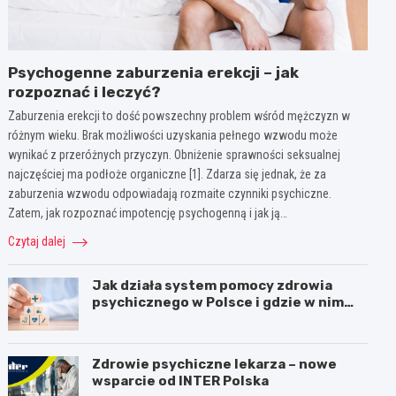
Psychogenne zaburzenia erekcji – jak
rozpoznać i leczyć?
Zaburzenia erekcji to dość powszechny problem wśród mężczyzn w
różnym wieku. Brak możliwości uzyskania pełnego wzwodu może
wynikać z przeróżnych przyczyn. Obniżenie sprawności seksualnej
najczęściej ma podłoże organiczne [1]. Zdarza się jednak, że za
zaburzenia wzwodu odpowiadają rozmaite czynniki psychiczne.
Zatem, jak rozpoznać impotencję psychogenną i jak ją…
Czytaj dalej
Jak działa system pomocy zdrowia
psychicznego w Polsce i gdzie w nim
jest miejsce dla psychoterapii
Zdrowie psychiczne lekarza – nowe
wsparcie od INTER Polska