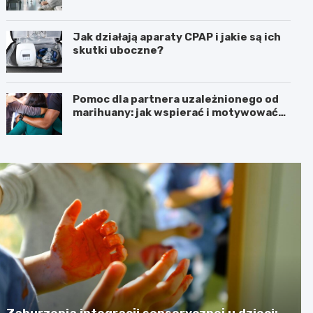
Jak działają aparaty CPAP i jakie są ich
skutki uboczne?
Pomoc dla partnera uzależnionego od
marihuany: jak wspierać i motywować
do zmiany
Zaburzenia integracji sensorycznej u dzieci: