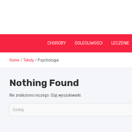
Skip
to
content
CHOROBY
DOLEGLIWOŚCI
LECZENIE
Home
Teksty
Psychologia
Nothing Found
Nie znaleziono niczego. Użyj wyszukiwarki.
S
z
u
k