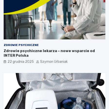
u
s
d
i
z
s
i
z
e
w
c
i
i
e
:
d
o
z
b
i
ZDROWIE PSYCHICZNE
j
e
Zdrowie psychiczne lekarza – nowe wsparcie od
a
ć
INTER Polska
w
?
y
22 grudnia 2025
Szymon Urbaniak
,
p
r
z
y
c
z
y
n
y