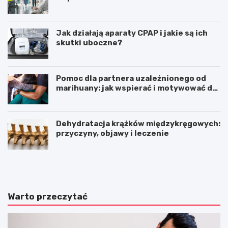
Jak działają aparaty CPAP i jakie są ich
skutki uboczne?
Pomoc dla partnera uzależnionego od
marihuany: jak wspierać i motywować do
zmiany
Dehydratacja krążków międzykręgowych:
przyczyny, objawy i leczenie
Z
Z
a
a
b
b
u
u
r
r
Warto przeczytać
z
z
e
e
n
n
i
i