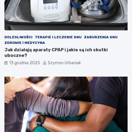
i
d
i
a
g
n
o
DOLEGLIWOŚCI
TERAPIE I LECZENIE SNU
ZABURZENIA SNU
z
ZDROWIE I MEDYCYNA
a
Jak działają aparaty CPAP i jakie są ich skutki
uboczne?
13 grudnia 2025
Szymon Urbaniak