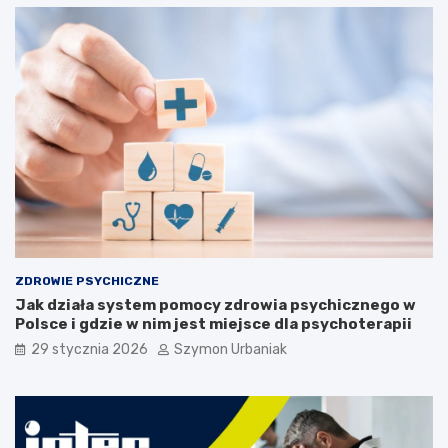
c
–
z
c
n
o
e
m
j
u
u
s
d
i
z
s
i
z
e
w
c
i
i
e
:
d
o
z
b
i
ZDROWIE PSYCHICZNE
j
e
Jak działa system pomocy zdrowia psychicznego w
a
ć
Polsce i gdzie w nim jest miejsce dla psychoterapii
w
?
y
29 stycznia 2026
Szymon Urbaniak
,
p
r
z
y