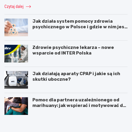
Czytaj dalej
Jak działa system pomocy zdrowia
psychicznego w Polsce i gdzie w nim jest
miejsce dla psychoterapii
Zdrowie psychiczne lekarza – nowe
wsparcie od INTER Polska
Jak działają aparaty CPAP i jakie są ich
skutki uboczne?
Pomoc dla partnera uzależnionego od
marihuany: jak wspierać i motywować do
zmiany
Z
Z
a
a
b
b
u
u