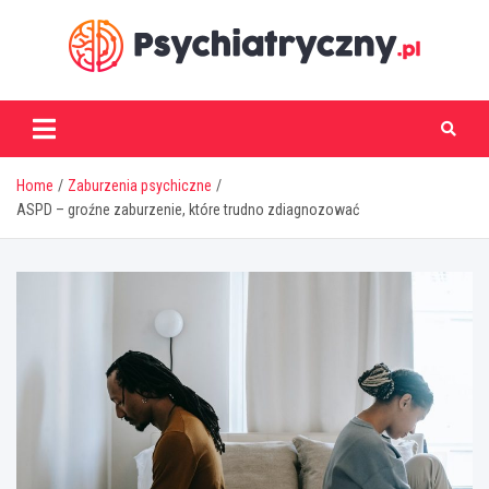
Skip
to
content
psychiatryczny.pl
Home
Zaburzenia psychiczne
ASPD – groźne zaburzenie, które trudno zdiagnozować