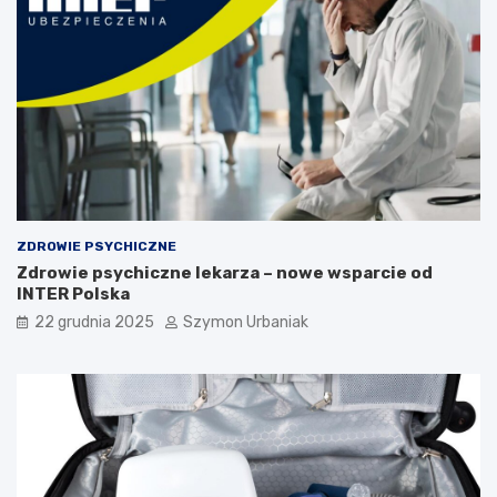
c
z
y
n
y
i
d
i
a
g
n
o
ZDROWIE PSYCHICZNE
z
Zdrowie psychiczne lekarza – nowe wsparcie od
a
INTER Polska
22 grudnia 2025
Szymon Urbaniak