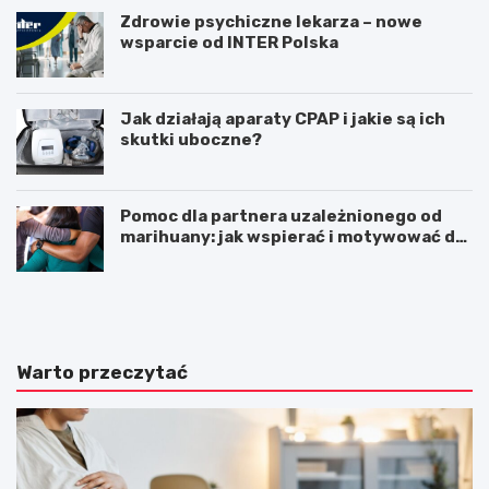
Zdrowie psychiczne lekarza – nowe
wsparcie od INTER Polska
Jak działają aparaty CPAP i jakie są ich
skutki uboczne?
Pomoc dla partnera uzależnionego od
marihuany: jak wspierać i motywować do
zmiany
Z
Z
a
a
b
b
u
u
r
r
Warto przeczytać
z
z
e
e
n
n
i
i
a
a
i
d