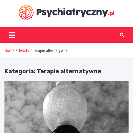
Skip
to
content
psychiatryczny.pl
Home
Teksty
Terapie alternatywne
Kategoria:
Terapie alternatywne