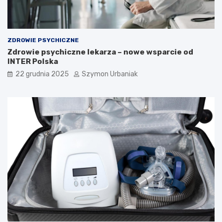
i
a
g
n
o
ZDROWIE PSYCHICZNE
z
Zdrowie psychiczne lekarza – nowe wsparcie od
a
INTER Polska
22 grudnia 2025
Szymon Urbaniak