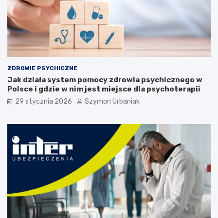
i
z
e
w
c
i
i
e
:
d
o
z
b
i
ZDROWIE PSYCHICZNE
j
e
Jak działa system pomocy zdrowia psychicznego w
a
ć
Polsce i gdzie w nim jest miejsce dla psychoterapii
w
?
y
29 stycznia 2026
Szymon Urbaniak
,
p
r
z
y
c
z
y
n
y
i
d