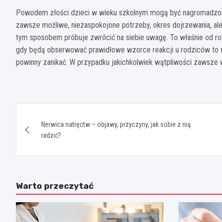
Powodem złości dzieci w wieku szkolnym mogą być nagromadzone z
zawsze możliwe, niezaspokojone potrzeby, okres dojrzewania, al
tym sposobem próbuje zwrócić na siebie uwagę. To właśnie od rod
gdy będą obserwować prawidłowe wzorce reakcji u rodziców to
powinny zanikać. W przypadku jakichkolwiek wątpliwości zawsze w
Nawigacja
Nerwica natręctw – objawy, przyczyny, jak sobie z nią
wpisu
radzić?
Warto przeczytać