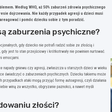
roblemem. Według WHO, aż 50% zaburzeń zdrowia psychicznego
esie dojrzewania. Nie każdy przypadek agresji u dzieci musi
reagować i pomóc dziecku sobie z tym poradzić.
są zaburzenia psychiczne?
nalnych, gdy dziecko nie potrafi radzić sobie ze złością i
gdy jest to stan przejściowy i krótkotrwały nie powinien nurtować.
mi emocjami.
e napady gniewu czy agresji, zwłaszcza u starszych dzieci w wieku
gące świadczyć o zaburzeniach psychicznych. Dziecku takiemu może
 przypadkach ataki mogą przyjąć formę autoagresji, czyli działania
iebie winą za wszystko, obgryzanie paznokci, a nawet myśli
dowaniu złości?