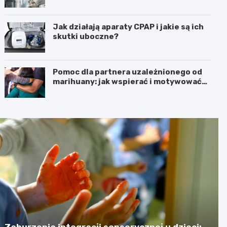
Jak działają aparaty CPAP i jakie są ich
skutki uboczne?
Pomoc dla partnera uzależnionego od
marihuany: jak wspierać i motywować
do zmiany
Zaburzenia integracji sensorycznej u dzieci: