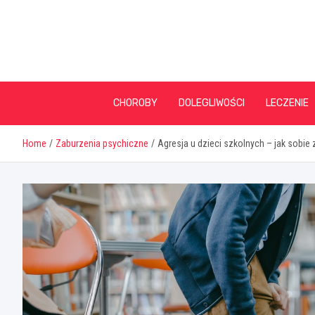
Skip
to
content
CHOROBY
DOLEGLIWOŚCI
LECZENIE
Home
Zaburzenia psychiczne
Agresja u dzieci szkolnych – jak sobie z