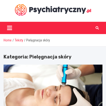
Skip
to
content
psychiatryczny.pl
Home
Teksty
Pielęgnacja skóry
Kategoria:
Pielęgnacja skóry