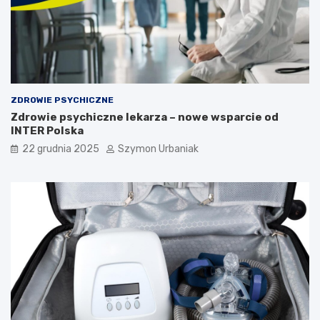
i
z
e
w
c
i
i
e
:
d
o
z
b
i
ZDROWIE PSYCHICZNE
j
e
Zdrowie psychiczne lekarza – nowe wsparcie od
a
ć
INTER Polska
w
?
y
22 grudnia 2025
Szymon Urbaniak
,
p
r
z
y
c
z
y
n
y
i
d