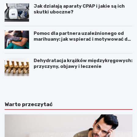
Jak działają aparaty CPAP i jakie są ich
skutki uboczne?
Pomoc dla partnera uzależnionego od
marihuany: jak wspierać i motywować do
zmiany
Dehydratacja krążków międzykręgowych:
przyczyny, objawy i leczenie
Z
Z
a
a
b
b
u
u
r
r
Warto przeczytać
z
z
e
e
n
n
i
i
a
a
i
d