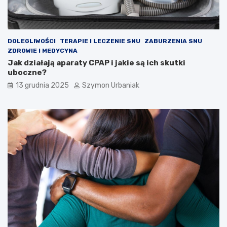
i
a
g
n
o
DOLEGLIWOŚCI
TERAPIE I LECZENIE SNU
ZABURZENIA SNU
z
ZDROWIE I MEDYCYNA
a
Jak działają aparaty CPAP i jakie są ich skutki
uboczne?
13 grudnia 2025
Szymon Urbaniak